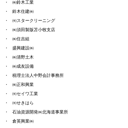
・
㈱鈴木工業
・
鈴木住建㈱
・
㈲スタークリーニング
・
㈱須田製版苫小牧支店
・
㈱住吉組
・
盛興建設㈱
・
㈱清野土木
・
㈱成友設備
・
税理士法人中野会計事務所
・
㈱正和興業
・
㈲セイワ工業
・
㈲せきはら
・
石油資源開発㈱北海道事業所
・
倉英興業㈱