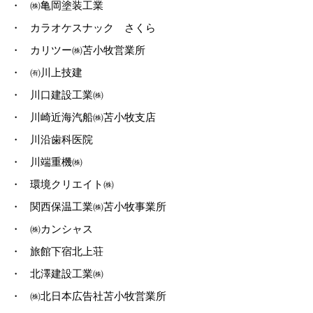
・
㈱亀岡塗装工業
・
カラオケスナック さくら
・
カリツー㈱苫小牧営業所
・
㈲川上技建
・
川口建設工業㈱
・
川崎近海汽船㈱苫小牧支店
・
川沿歯科医院
・
川端重機㈱
・
環境クリエイト㈱
・
関西保温工業㈱苫小牧事業所
・
㈱カンシャス
・
旅館下宿北上荘
・
北澤建設工業㈱
・
㈱北日本広告社苫小牧営業所