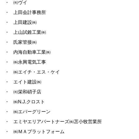
・
㈲ヴイ
・
上田会計事務所
・
上田建設㈱
・
上山試錐工業㈱
・
氏家管接㈱
・
内海自動車工業㈱
・
㈱永興電気工事
・
㈱エイチ・エス・ケイ
・
エイト建設㈱
・
㈲栄和硝子店
・
㈱N.J.クロスト
・
㈱エバーグリーン
・
エミヤエリアパートナーズ㈱苫小牧営業所
・
㈱ＭＡプラットフォーム