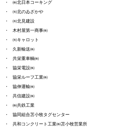
・
㈱北日本コーキング
・
㈲北のゐざかや
・
㈲北見建設
・
木村屋第一商事㈱
・
㈲キャロット
・
久新輸送㈱
・
共栄重車輌㈱
・
協栄電設㈱
・
協栄ルーフ工業㈱
・
協伸運輸㈱
・
共信建設㈱
・
㈱共鉄工業
・
協同組合苫小牧タグセンター
・
共和コンクリート工業㈱苫小牧営業所