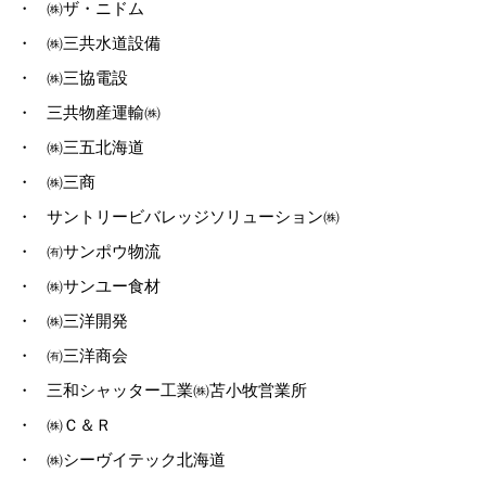
・
㈱ザ・ニドム
・
㈱三共水道設備
・
㈱三協電設
・
三共物産運輸㈱
・
㈱三五北海道
・
㈱三商
・
サントリービバレッジソリューション㈱
・
㈲サンポウ物流
・
㈱サンユー食材
・
㈱三洋開発
・
㈲三洋商会
・
三和シャッター工業㈱苫小牧営業所
・
㈱Ｃ＆Ｒ
・
㈱シーヴイテック北海道