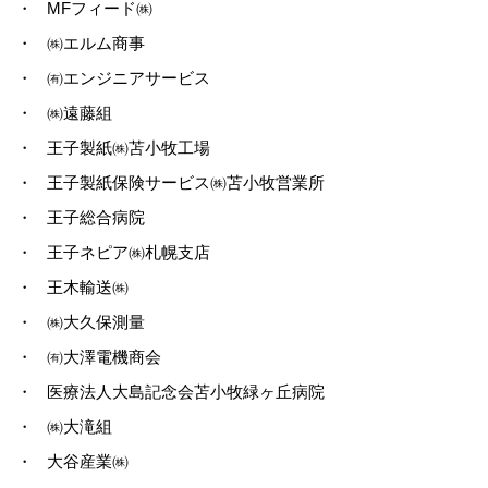
・
MFフィード㈱
・
㈱エルム商事
・
㈲エンジニアサービス
・
㈱遠藤組
・
王子製紙㈱苫小牧工場
・
王子製紙保険サービス㈱苫小牧営業所
・
王子総合病院
・
王子ネピア㈱札幌支店
・
王木輸送㈱
・
㈱大久保測量
・
㈲大澤電機商会
・
医療法人大島記念会苫小牧緑ヶ丘病院
・
㈱大滝組
・
大谷産業㈱