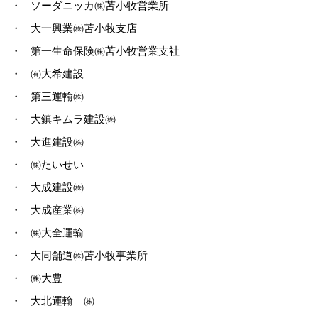
・
ソーダニッカ㈱苫小牧営業所
・
大一興業㈱苫小牧支店
・
第一生命保険㈱苫小牧営業支社
・
㈲大希建設
・
第三運輸㈱
・
大鎮キムラ建設㈱
・
大進建設㈱
・
㈱たいせい
・
大成建設㈱
・
大成産業㈱
・
㈱大全運輸
・
大同舗道㈱苫小牧事業所
・
㈱大豊
・
大北運輸 ㈱