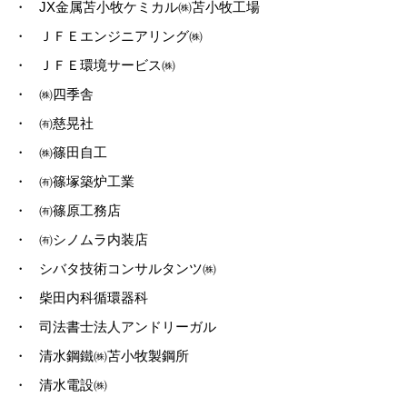
・
JX金属苫小牧ケミカル㈱苫小牧工場
・
ＪＦＥエンジニアリング㈱
・
ＪＦＥ環境サービス㈱
・
㈱四季舎
・
㈲慈晃社
・
㈱篠田自工
・
㈲篠塚築炉工業
・
㈲篠原工務店
・
㈲シノムラ内装店
・
シバタ技術コンサルタンツ㈱
・
柴田内科循環器科
・
司法書士法人アンドリーガル
・
清水鋼鐵㈱苫小牧製鋼所
・
清水電設㈱