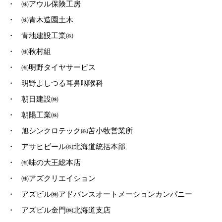
・
㈱アウル保険工房
・
㈱青木造園土木
・
青地建設工業㈱
・
㈱秋村組
・
㈲明野タイヤサービス
・
明野よしつる耳鼻咽喉科
・
朝日建設㈱
・
朝陽工業㈱
・
旭シンクロテック㈱苫小牧営業所
・
アサヒビール㈱北海道統括本部
・
㈲味の大王総本店
・
㈱アズクリエイション
・
アズビル㈱アドバンスオートメーションカンパニー
・
アズビル金門㈱北海道支店