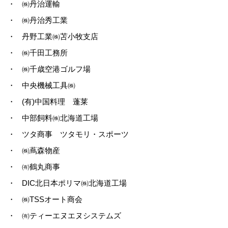
・
㈱丹治運輸
・
㈱丹治秀工業
・
丹野工業㈱苫小牧支店
・
㈱千田工務所
・
㈱千歳空港ゴルフ場
・
中央機械工具㈱
・
(有)中国料理 蓬莱
・
中部飼料㈱北海道工場
・
ツタ商事 ツタモリ・スポーツ
・
㈱蔦森物産
・
㈲鶴丸商事
・
DIC北日本ポリマ㈱北海道工場
・
㈱TSSオート商会
・
㈲ティーエヌエヌシステムズ