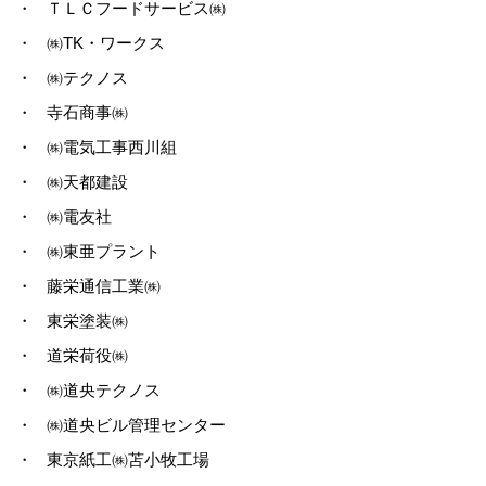
・
ＴＬＣフードサービス㈱
・
㈱TK・ワークス
・
㈱テクノス
・
寺石商事㈱
・
㈱電気工事西川組
・
㈱天都建設
・
㈱電友社
・
㈱東亜プラント
・
藤栄通信工業㈱
・
東栄塗装㈱
・
道栄荷役㈱
・
㈱道央テクノス
・
㈱道央ビル管理センター
・
東京紙工㈱苫小牧工場