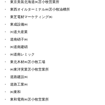
・
東京美装北海道㈱苫小牧営業所
・
東西オイルターミナル㈱苫小牧油槽所
・
東芝電材マーケティング㈱
・
東成設備㈱
・
㈲道大産業
・
道南硝子㈱
・
㈱道南建硝
・
㈱道南レミック
・
東北木材㈱苫小牧工場
・
㈱東洋実業苫小牧営業所
・
道路建設㈱
・
道路工業㈱
・
㈱東和
・
東和電商㈱苫小牧営業所