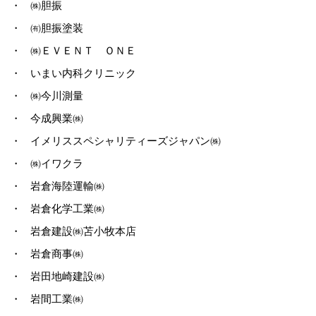
・
㈱胆振
・
㈲胆振塗装
・
㈱ＥＶＥＮＴ ＯＮＥ
・
いまい内科クリニック
・
㈱今川測量
・
今成興業㈱
・
イメリススペシャリティーズジャパン㈱
・
㈱イワクラ
・
岩倉海陸運輸㈱
・
岩倉化学工業㈱
・
岩倉建設㈱苫小牧本店
・
岩倉商事㈱
・
岩田地崎建設㈱
・
岩間工業㈱