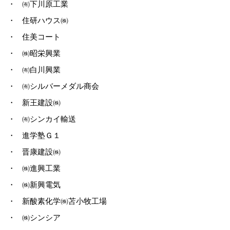
・
㈲下川原工業
・
住研ハウス㈱
・
住美コート
・
㈱昭栄興業
・
㈲白川興業
・
㈲シルバーメダル商会
・
新王建設㈱
・
㈲シンカイ輸送
・
進学塾Ｇ１
・
晋康建設㈱
・
㈱進興工業
・
㈱新興電気
・
新酸素化学㈱苫小牧工場
・
㈱シンシア