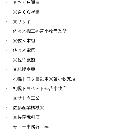
・
㈲さくら通建
・
㈲さくら塗装
・
㈱ササキ
・
佐々木機工㈱苫小牧営業所
・
㈲佐々木組
・
佐々木電気
・
㈲佐竹旅館
・
㈱札幌商興
・
札幌トヨタ自動車㈱苫小牧支店
・
札幌トヨペット㈱苫小牧店
・
㈱サトウ工業
・
佐藤産業機械㈱
・
㈲佐藤燃料店
・
サニー事務器 ㈱