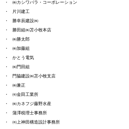
・
㈱カシワバラ・コーポレーション
・
片川建工
・
勝幸辰建設㈱
・
勝田組㈱苫小牧本店
・
㈱勝太郎
・
㈱加藤組
・
かとう電気
・
㈱門田組
・
門脇建設㈱苫小牧支店
・
㈱兼正
・
㈲金田工業所
・
㈱カネフジ藤野水産
・
蒲澤税理士事務所
・
㈲上神田構造設計事務所