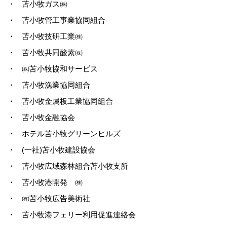
・
苫小牧ガス㈱
・
苫小牧管工事業協同組合
・
苫小牧技研工業㈱
・
苫小牧共同酸素㈱
・
㈱苫小牧協和サービス
・
苫小牧漁業協同組合
・
苫小牧金属板工業協同組合
・
苫小牧金融協会
・
ホテル苫小牧グリーンヒルズ
・
(一社)苫小牧建設協会
・
苫小牧広域森林組合苫小牧支所
・
苫小牧港開発 ㈱
・
㈲苫小牧広告美術社
・
苫小牧港フェリー利用促進連絡会