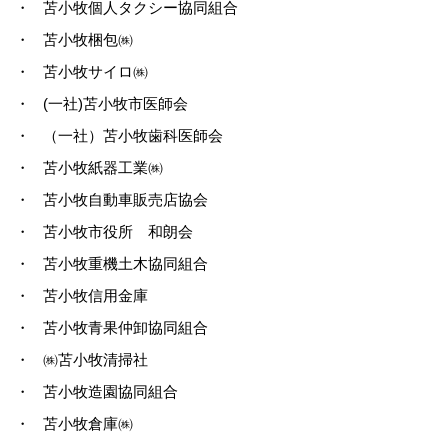
・
苫小牧個人タクシー協同組合
・
苫小牧梱包㈱
・
苫小牧サイロ㈱
・
(一社)苫小牧市医師会
・
（一社）苫小牧歯科医師会
・
苫小牧紙器工業㈱
・
苫小牧自動車販売店協会
・
苫小牧市役所 和朗会
・
苫小牧重機土木協同組合
・
苫小牧信用金庫
・
苫小牧青果仲卸協同組合
・
㈱苫小牧清掃社
・
苫小牧造園協同組合
・
苫小牧倉庫㈱