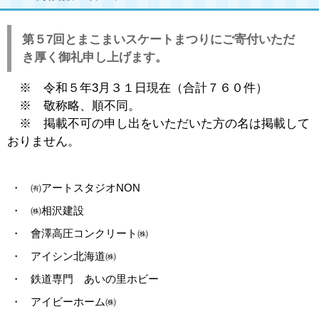
第５7回とまこまいスケートまつりにご寄付いただ
き厚く御礼申し上げます。
※ 令和５年3月３１日現在（合計７６０件）
※ 敬称略、順不同。
※ 掲載不可の申し出をいただいた方の名は掲載して
おりません。
・
㈲アートスタジオNON
・
㈱相沢建設
・
會澤高圧コンクリート㈱
・
アイシン北海道㈱
・
鉄道専門 あいの里ホビー
・
アイビーホーム㈱