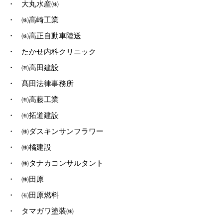
・
大丸水産㈱
・
㈱髙崎工業
・
㈱高正自動車陸送
・
たかせ内科クリニック
・
㈲高田建設
・
髙田法律事務所
・
㈲高藤工業
・
㈲拓道建設
・
㈱ダスキンサンフラワー
・
㈱橘建設
・
㈱タナカコンサルタント
・
㈱田原
・
㈲田原燃料
・
タマガワ塗装㈱