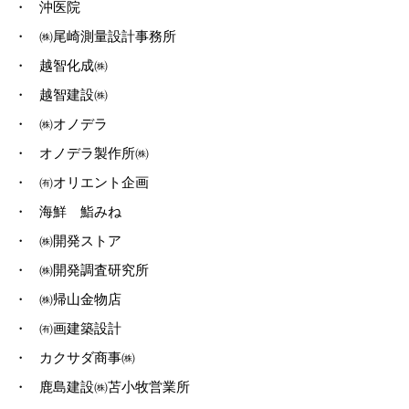
・
沖医院
・
㈱尾崎測量設計事務所
・
越智化成㈱
・
越智建設㈱
・
㈱オノデラ
・
オノデラ製作所㈱
・
㈲オリエント企画
・
海鮮 鮨みね
・
㈱開発ストア
・
㈱開発調査研究所
・
㈱帰山金物店
・
㈲画建築設計
・
カクサダ商事㈱
・
鹿島建設㈱苫小牧営業所