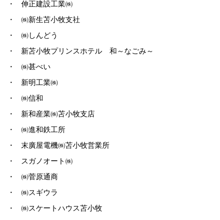
・
伸正建設工業㈱
・
㈱新生苫小牧支社
・
㈱しんどう
・
新苫小牧プリンスホテル 和～なごみ～
・
㈱甚べい
・
新明工業㈱
・
㈱信和
・
新和産業㈱苫小牧支店
・
㈱進和鉄工所
・
末廣屋電機㈱苫小牧営業所
・
スガノオート㈱
・
㈱菅原通商
・
㈱スギウラ
・
㈱スケートハウス苫小牧