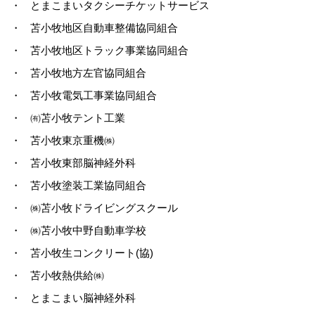
・
とまこまいタクシーチケットサービス
・
苫小牧地区自動車整備協同組合
・
苫小牧地区トラック事業協同組合
・
苫小牧地方左官協同組合
・
苫小牧電気工事業協同組合
・
㈲苫小牧テント工業
・
苫小牧東京重機㈱
・
苫小牧東部脳神経外科
・
苫小牧塗装工業協同組合
・
㈱苫小牧ドライビングスクール
・
㈱苫小牧中野自動車学校
・
苫小牧生コンクリート(協)
・
苫小牧熱供給㈱
・
とまこまい脳神経外科