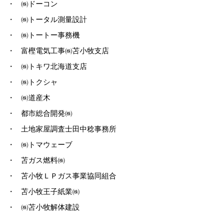
・
㈱ドーコン
・
㈱トータル測量設計
・
㈱トートー事務機
・
富樫電気工事㈱苫小牧支店
・
㈱トキワ北海道支店
・
㈱トクシャ
・
㈱道産木
・
都市総合開発㈱
・
土地家屋調査士田中稔事務所
・
㈱トマウェーブ
・
苫ガス燃料㈱
・
苫小牧ＬＰガス事業協同組合
・
苫小牧王子紙業㈱
・
㈱苫小牧解体建設