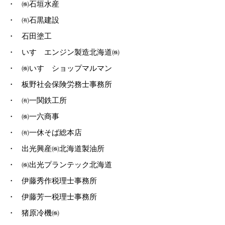
・
㈱石垣水産
・
㈲石黒建設
・
石田塗工
・
いすゞエンジン製造北海道㈱
・
㈱いすゞショップマルマン
・
板野社会保険労務士事務所
・
㈲一関鉄工所
・
㈱一六商事
・
㈲一休そば総本店
・
出光興産㈱北海道製油所
・
㈱出光プランテック北海道
・
伊藤秀作税理士事務所
・
伊藤芳一税理士事務所
・
猪原冷機㈱