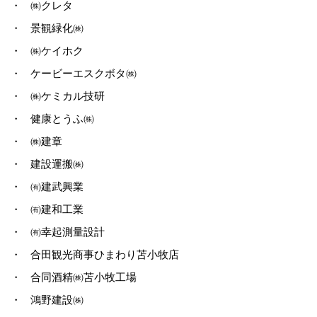
・
㈱クレタ
・
景観緑化㈱
・
㈱ケイホク
・
ケービーエスクボタ㈱
・
㈱ケミカル技研
・
健康とうふ㈱
・
㈱建章
・
建設運搬㈱
・
㈲建武興業
・
㈲建和工業
・
㈲幸起測量設計
・
合田観光商事ひまわり苫小牧店
・
合同酒精㈱苫小牧工場
・
鴻野建設㈱