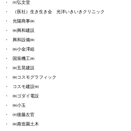
・
㈲弘文堂
・
（医社）生き生き会 光洋いきいきクリニック
・
光陽商事㈱
・
㈱興和建設
・
興和設備㈱
・
㈱小金澤組
・
国策機工㈱
・
㈱五晃建設
・
㈱コスモグラフィック
・
コスモ建設㈱
・
㈱ゴダイ電設
・
㈱小玉
・
㈲後藤左官
・
㈱壽造園土木