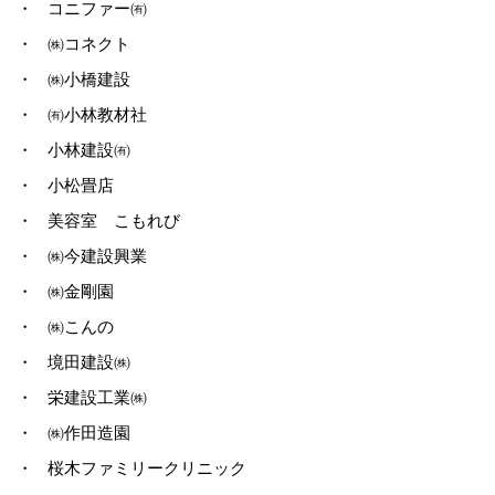
・
コニファー㈲
・
㈱コネクト
・
㈱小橋建設
・
㈲小林教材社
・
小林建設㈲
・
小松畳店
・
美容室 こもれび
・
㈱今建設興業
・
㈱金剛園
・
㈱こんの
・
境田建設㈱
・
栄建設工業㈱
・
㈱作田造園
・
桜木ファミリークリニック