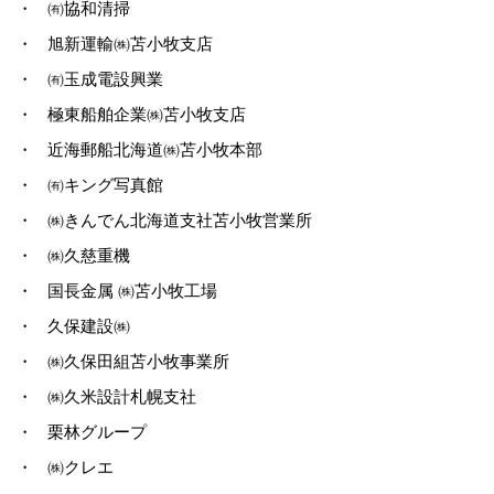
・
㈲協和清掃
・
旭新運輸㈱苫小牧支店
・
㈲玉成電設興業
・
極東船舶企業㈱苫小牧支店
・
近海郵船北海道㈱苫小牧本部
・
㈲キング写真館
・
㈱きんでん北海道支社苫小牧営業所
・
㈱久慈重機
・
国長金属 ㈱苫小牧工場
・
久保建設㈱
・
㈱久保田組苫小牧事業所
・
㈱久米設計札幌支社
・
栗林グループ
・
㈱クレエ