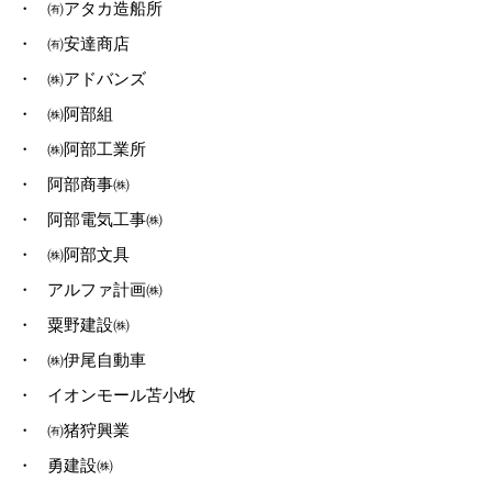
・
㈲アタカ造船所
・
㈲安達商店
・
㈱アドバンズ
・
㈱阿部組
・
㈱阿部工業所
・
阿部商事㈱
・
阿部電気工事㈱
・
㈱阿部文具
・
アルファ計画㈱
・
粟野建設㈱
・
㈱伊尾自動車
・
イオンモール苫小牧
・
㈲猪狩興業
・
勇建設㈱