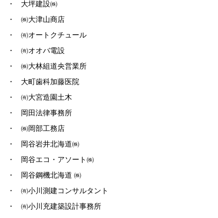
・
大坪建設㈱
・
㈱大津山商店
・
㈲オートクチュール
・
㈲オオバ電設
・
㈱大林組道央営業所
・
大町歯科加藤医院
・
㈲大宮造園土木
・
岡田法律事務所
・
㈱岡部工務店
・
岡谷岩井北海道㈱
・
岡谷エコ・アソート㈱
・
岡谷鋼機北海道 ㈱
・
㈲小川測建コンサルタント
・
㈲小川充建築設計事務所