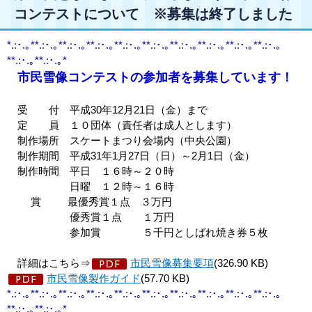
コンテストについて ※募集は終了しました
*.:･.｡**.:･.｡**.:･.｡**.:･.｡**.:･.｡**.:･.｡**.:･.｡**.:･.｡**.:･.｡**.:･.｡
**.:･.｡**.:･.｡*
市民雪像コンテストの参加者を募集しています！
受 付 平成30年12月21日（金）まで
定 員 １０団体（責任者は成人とします）
制作場所 スケートまつり会場内（中央公園）
制作期間 平成31年1月27日（日）～2月1日（金）
制作時間 平日 １６時～２０時
日曜 １２時～１６時
賞 最優秀賞１点 ３万円
優秀賞１点 １万円
参加賞 ５千円としばれ焼き券５枚
詳細はこちら⇒
市民雪像募集要項
(326.90 KB)
市民雪像製作ガイド
(57.70 KB)
*.:･.｡**.:･.｡**.:･.｡**.:･.｡**.:･.｡**.:･.｡**.:･.｡**.:･.｡**.:･.｡**.:･.｡
**.:･.｡**.:･.｡*