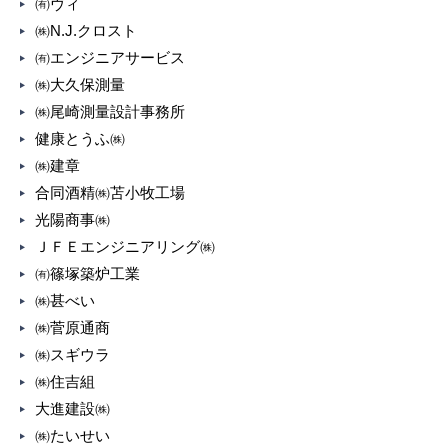
㈲ヴィ
㈱N.J.クロスト
㈲エンジニアサービス
㈱大久保測量
㈱尾崎測量設計事務所
健康とうふ㈱
㈱建章
合同酒精㈱苫小牧工場
光陽商事㈱
ＪＦＥエンジニアリング㈱
㈲篠塚築炉工業
㈱甚べい
㈱菅原通商
㈱スギウラ
㈱住吉組
大進建設㈱
㈱たいせい