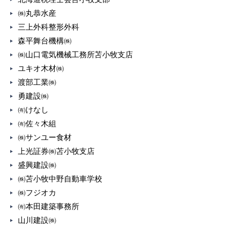
㈱丸恭水産
三上外科整形外科
森平舞台機構㈱
㈱山口電気機械工務所苫小牧支店
ユキオ木材㈱
渡部工業㈱
勇建設㈱
㈲けなし
㈲佐々木組
㈱サンユー食材
上光証券㈱苫小牧支店
盛興建設㈱
㈱苫小牧中野自動車学校
㈱フジオカ
㈲本田建築事務所
山川建設㈱