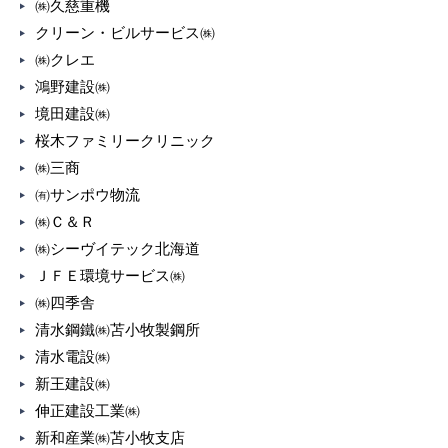
㈱久慈重機
クリーン・ビルサービス㈱
㈱クレエ
鴻野建設㈱
境田建設㈱
桜木ファミリークリニック
㈱三商
㈲サンポウ物流
㈱Ｃ＆Ｒ
㈱シーヴイテック北海道
ＪＦＥ環境サービス㈱
㈱四季舎
清水鋼鐵㈱苫小牧製鋼所
清水電設㈱
新王建設㈱
伸正建設工業㈱
新和産業㈱苫小牧支店