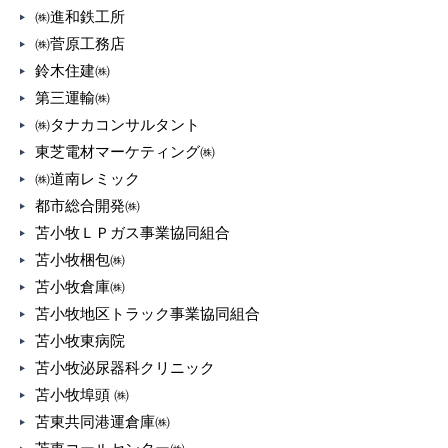
㈱進和鉄工所
㈱菅原工務店
鈴木住建㈱
第三運輸㈱
㈱タナカコンサルタント
東芝電材マーケティング㈱
㈱道南レミック
都市総合開発㈱
苫小牧ＬＰガス事業協同組合
苫小牧梱包㈱
苫小牧倉庫㈱
苫小牧地区トラック事業協同組合
苫小牧東病院
苫小牧泌尿器科クリニック
苫小牧埠頭 ㈱
苫東共同港運倉庫㈱