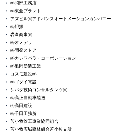
㈱岡部工務店
㈱東亜プラント
アズビル㈱アドバンスオートメーションカンパニー
㈱胆振
岩倉商事㈱
㈱オノデラ
㈱開発ストア
㈱カシワバラ・コーポレーション
㈱亀岡塗装工業
コスモ建設㈱
㈱ゴダイ電設
シバタ技術コンサルタンツ㈱
㈱高正自動車陸送
㈲高田建設
㈱千田工務所
苫小牧管工事業協同組合
苫小牧広域森林組合苫小牧支所