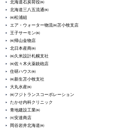
北海道石炭荷役㈱
北海道三八五流通㈱
㈱松浦組
エア・ウォーター物流㈱苫小牧支店
王子サーモン㈱
㈱帰山金物店
北日本産商㈱
㈱久米設計札幌支社
㈱佐々木火薬銃砲店
住研ハウス㈱
㈱新生苫小牧支社
大丸水産㈱
㈱フジトランスコーポレーション
たかせ内科クリニック
青地建設工業㈱
㈲安達商店
岡谷岩井北海道㈱