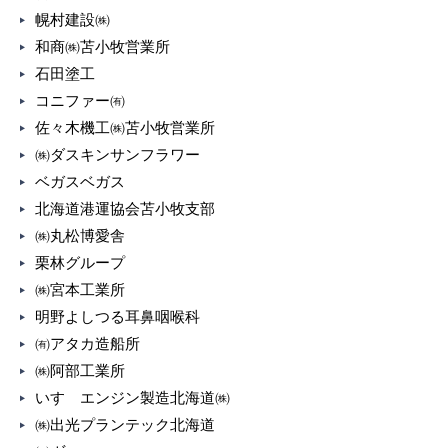
幌村建設㈱
和商㈱苫小牧営業所
石田塗工
コニファー㈲
佐々木機工㈱苫小牧営業所
㈱ダスキンサンフラワー
ベガスベガス
北海道港運協会苫小牧支部
㈱丸松博愛舎
栗林グループ
㈱宮本工業所
明野よしつる耳鼻咽喉科
㈲アタカ造船所
㈱阿部工業所
いすゞエンジン製造北海道㈱
㈱出光プランテック北海道