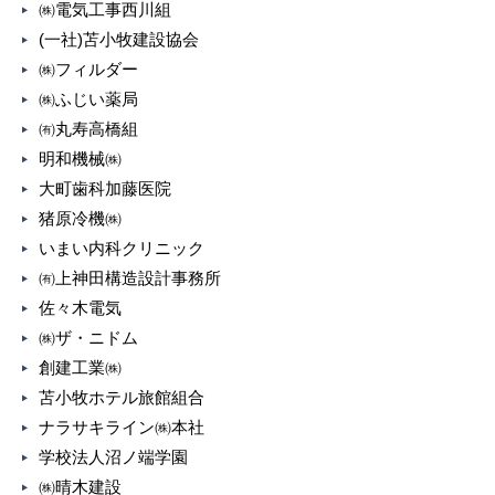
㈱電気工事西川組
(一社)苫小牧建設協会
㈱フィルダー
㈱ふじい薬局
㈲丸寿高橋組
明和機械㈱
大町歯科加藤医院
猪原冷機㈱
いまい内科クリニック
㈲上神田構造設計事務所
佐々木電気
㈱ザ・ニドム
創建工業㈱
苫小牧ホテル旅館組合
ナラサキライン㈱本社
学校法人沼ノ端学園
㈱晴木建設