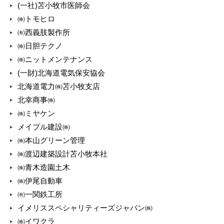
(一社)苫小牧市医師会
㈱トモヒロ
㈲西義肢製作所
㈱日胆テクノ
㈱ニットメンテナンス
(一財)北海道電気保安協会
北海道電力㈱苫小牧支店
北幸商事㈱
㈱ミヤケン
メイプル建設㈱
㈱本山グリーン管理
㈱渡辺建築設計苫小牧本社
㈱青木造園土木
㈱伊尾自動車
㈲一関鉄工所
イメリススペシャリティーズジャパン㈱
㈱イワクラ