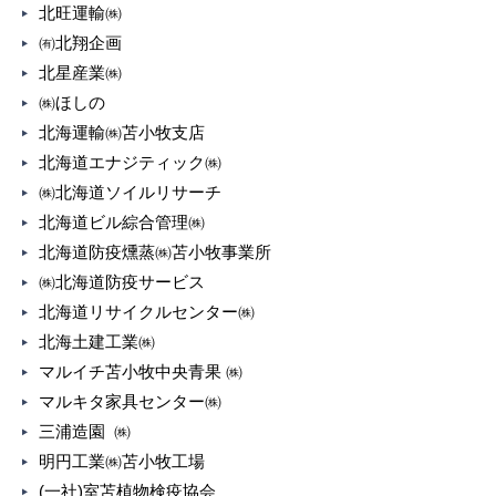
北旺運輸㈱
㈲北翔企画
北星産業㈱
㈱ほしの
北海運輸㈱苫小牧支店
北海道エナジティック㈱
㈱北海道ソイルリサーチ
北海道ビル綜合管理㈱
北海道防疫燻蒸㈱苫小牧事業所
㈱北海道防疫サービス
北海道リサイクルセンター㈱
北海土建工業㈱
マルイチ苫小牧中央青果 ㈱
マルキタ家具センター㈱
三浦造園 ㈱
明円工業㈱苫小牧工場
(一社)室苫植物検疫協会