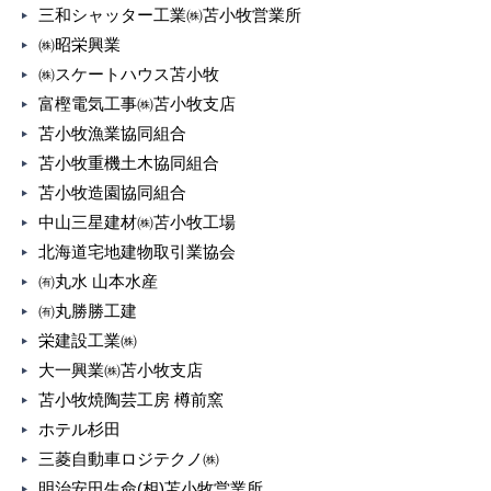
三和シャッター工業㈱苫小牧営業所
㈱昭栄興業
㈱スケートハウス苫小牧
富樫電気工事㈱苫小牧支店
苫小牧漁業協同組合
苫小牧重機土木協同組合
苫小牧造園協同組合
中山三星建材㈱苫小牧工場
北海道宅地建物取引業協会
㈲丸水 山本水産
㈲丸勝勝工建
栄建設工業㈱
大一興業㈱苫小牧支店
苫小牧焼陶芸工房 樽前窯
ホテル杉田
三菱自動車ロジテクノ㈱
明治安田生命(相)苫小牧営業所