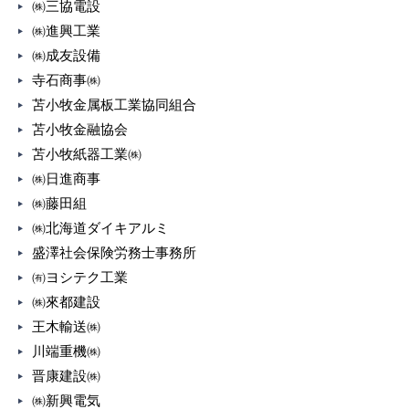
㈱三協電設
㈱進興工業
㈱成友設備
寺石商事㈱
苫小牧金属板工業協同組合
苫小牧金融協会
苫小牧紙器工業㈱
㈱日進商事
㈱藤田組
㈱北海道ダイキアルミ
盛澤社会保険労務士事務所
㈲ヨシテク工業
㈱來都建設
王木輸送㈱
川端重機㈱
晋康建設㈱
㈱新興電気