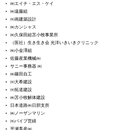
㈱エイチ・エス・ケイ
㈱遠藤組
㈲画建築設計
㈱カンシャス
㈱久保田組苫小牧事業所
（医社）生き生き会 光洋いきいきクリニック
㈱小金澤組
佐藤産業機械㈱
サニー事務器 ㈱
㈱篠田自工
㈲大希建設
㈲拓道建設
㈱苫小牧解体建設
日本道路㈱日胆支所
㈱ノーザンマリン
㈲パイプ営繕
平瀬畜産㈱