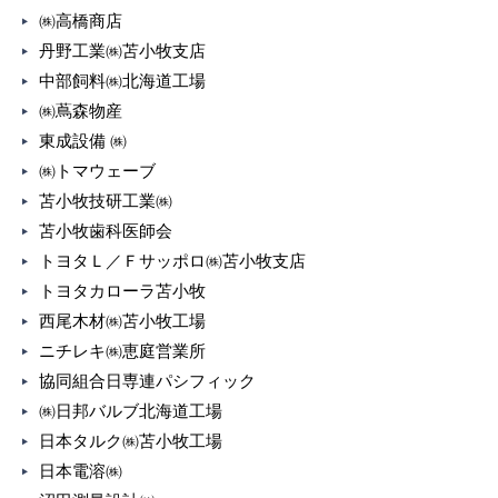
㈱高橋商店
丹野工業㈱苫小牧支店
中部飼料㈱北海道工場
㈱蔦森物産
東成設備 ㈱
㈱トマウェーブ
苫小牧技研工業㈱
苫小牧歯科医師会
トヨタＬ／Ｆサッポロ㈱苫小牧支店
トヨタカローラ苫小牧
西尾木材㈱苫小牧工場
ニチレキ㈱恵庭営業所
協同組合日専連パシフィック
㈱日邦バルブ北海道工場
日本タルク㈱苫小牧工場
日本電溶㈱