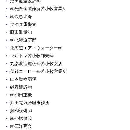
沼田測量設計㈱
㈱光合金製作所苫小牧営業所
㈱久恵比寿
フジタ重機㈱
藤田測量㈱
㈱北海道宇部
北海道エア・ウォーター㈱
マルトマ苫小牧卸売㈱
丸彦渡辺建設㈱苫小牧支店
美鈴コーヒー㈱苫小牧営業所
山本動物病院
緑豊建設㈱
㈱和田重機
井田電気管理事務所
興和設備㈱
㈱小橋建設
㈲三洋商会