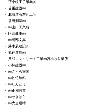
苫小牧王子紙業㈱
苫重建設㈱
北海道石灰化工㈱
前田測量㈱
㈱山口工業所
阿部商事㈱
㈱阿部文具
勝幸辰建設㈱
協伸運輸㈱
共和コンクリート工業㈱苫小牧営業所
小林建設㈲
㈲さくら塗装
㈲佐竹旅館
㈱しんどう
㈱正和興業
㈲せきはら
㈱大全運輸