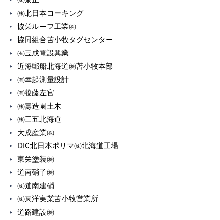
㈱北日本コーキング
協栄ルーフ工業㈱
協同組合苫小牧タグセンター
㈲玉成電設興業
近海郵船北海道㈱苫小牧本部
㈲幸起測量設計
㈲後藤左官
㈱壽造園土木
㈱三五北海道
大成産業㈱
DIC北日本ポリマ㈱北海道工場
東栄塗装㈱
道南硝子㈱
㈱道南建硝
㈱東洋実業苫小牧営業所
道路建設㈱