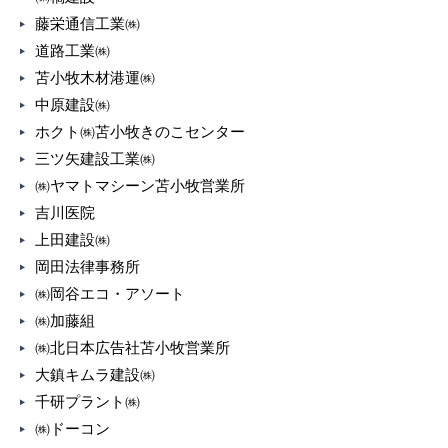
藤栄通信工業㈱
道路工業㈱
苫小牧木材港運㈱
中原建設㈱
ホクト㈱苫小牧きのこセンター
三ツ矢建設工業㈱
㈱ヤマトマシーン苫小牧営業所
吉川医院
上田建設㈱
岡田法律事務所
㈱岡谷エコ・アソート
㈱加藤組
㈱北日本広告社苫小牧営業所
大鎮キムラ建設㈱
千研プラント㈱
㈱ドーコン