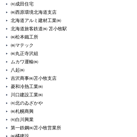
㈲成田住宅
㈱西原環境北海道支店
北海道アルミ建材工業㈱
北海道旅客鉄道㈱ 苫小牧駅
㈱松本鐵工所
㈱マテック
㈱丸正寺沢組
ムカワ運輸㈱
八起㈱
吉沢商事㈱苫小牧支店
菱和冷熱工業㈱
川口建設工業㈱
㈲北のゐざかや
㈱札幌商興
㈲白川興業
第一鉄鋼㈱苫小牧営業所
㈱橘建設