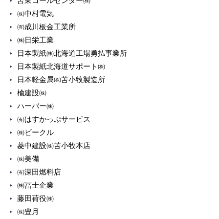
苫東コールセンター㈱
㈱中村電気
㈲成川板金工業所
㈱日栄工業
日本製紙㈱北海道工場勇払事業所
日本製紙北海道サポート㈱
日本軽金属㈱苫小牧製造所
楡建設㈱
ハーバー㈱
㈲はすかっぷサービス
㈱ビークル
菱中建設㈱苫小牧本店
㈱美備
㈲深田燃料店
㈱冨士企業
藤田荷役㈱
㈱豊月