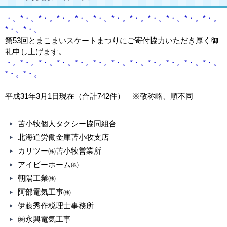
・。*・。*・。*・。*・。*・。*・。*・。*・。*・。*・。*・。
*・。*・。
第53回とまこまいスケートまつりにご寄付協力いただき厚く御
礼申し上げます。
・。*・。*・。*・。*・。*・。*・。*・。*・。*・。*・。*・。
*・。*・。
平成31年3月1日現在（合計742件） ※敬称略、順不同
苫小牧個人タクシー協同組合
北海道労働金庫苫小牧支店
カリツー㈱苫小牧営業所
アイビーホーム㈱
朝陽工業㈱
阿部電気工事㈱
伊藤秀作税理士事務所
㈱永興電気工事