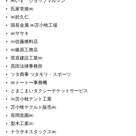
㈱いすゞショップマルマン
氏家管接㈱
㈱於久仁
国長金属 ㈱苫小牧工場
㈱ササキ
㈲佐藤燃料店
㈲篠原工務店
菅原建設工業㈱
髙田法律事務所
ツタ商事 ツタモリ・スポーツ
㈱トートー事務機
とまこまいタクシーチケットサービス
㈲苫小牧テント工業
苫小牧ヤクルト販売㈱
長岡造園㈱
梨木工業㈲
ナラサキスタックス㈱