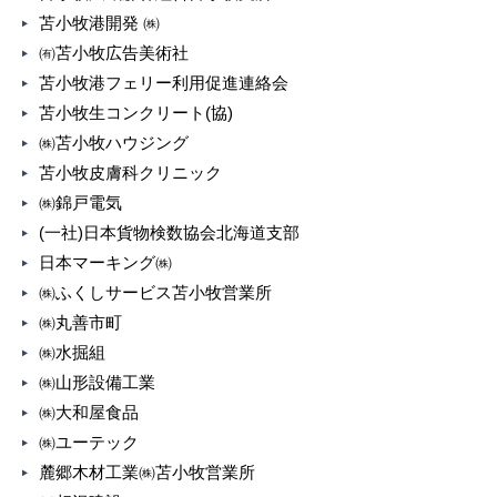
苫小牧港開発 ㈱
㈲苫小牧広告美術社
苫小牧港フェリー利用促進連絡会
苫小牧生コンクリート(協)
㈱苫小牧ハウジング
苫小牧皮膚科クリニック
㈱錦戸電気
(一社)日本貨物検数協会北海道支部
日本マーキング㈱
㈱ふくしサービス苫小牧営業所
㈱丸善市町
㈱水掘組
㈱山形設備工業
㈱大和屋食品
㈱ユーテック
麓郷木材工業㈱苫小牧営業所