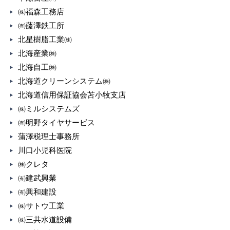
㈱福森工務店
㈲藤澤鉄工所
北星樹脂工業㈱
北海産業㈱
北海自工㈱
北海道クリーンシステム㈱
北海道信用保証協会苫小牧支店
㈱ミルシステムズ
㈲明野タイヤサービス
蒲澤税理士事務所
川口小児科医院
㈱クレタ
㈲建武興業
㈲興和建設
㈱サトウ工業
㈱三共水道設備