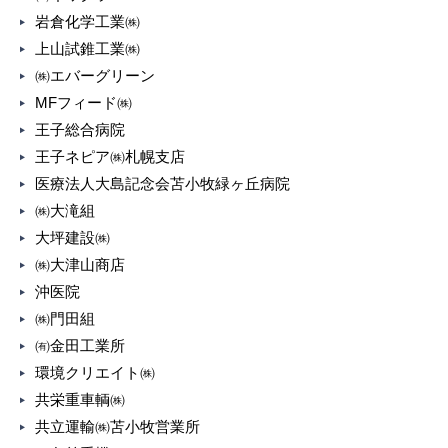
岩倉化学工業㈱
上山試錐工業㈱
㈱エバーグリーン
MFフィード㈱
王子総合病院
王子ネピア㈱札幌支店
医療法人大島記念会苫小牧緑ヶ丘病院
㈱大滝組
大坪建設㈱
㈱大津山商店
沖医院
㈱門田組
㈲金田工業所
環境クリエイト㈱
共栄重車輌㈱
共立運輸㈱苫小牧営業所