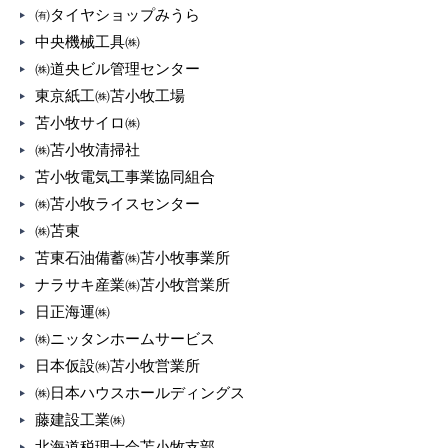
㈲タイヤショップみうら
中央機械工具㈱
㈱道央ビル管理センター
東京紙工㈱苫小牧工場
苫小牧サイロ㈱
㈱苫小牧清掃社
苫小牧電気工事業協同組合
㈱苫小牧ライスセンター
㈱苫東
苫東石油備蓄㈱苫小牧事業所
ナラサキ産業㈱苫小牧営業所
日正海運㈱
㈱ニッタンホームサービス
日本仮設㈱苫小牧営業所
㈱日本ハウスホールディングス
藤建設工業㈱
北海道税理士会苫小牧支部