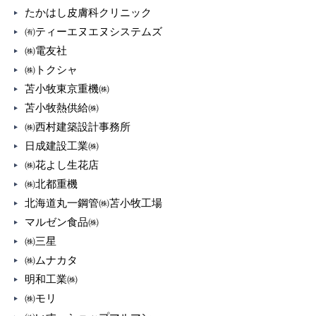
たかはし皮膚科クリニック
㈲ティーエヌエヌシステムズ
㈱電友社
㈱トクシャ
苫小牧東京重機㈱
苫小牧熱供給㈱
㈱西村建築設計事務所
日成建設工業㈱
㈱花よし生花店
㈱北都重機
北海道丸一鋼管㈱苫小牧工場
マルゼン食品㈱
㈱三星
㈱ムナカタ
明和工業㈱
㈱モリ