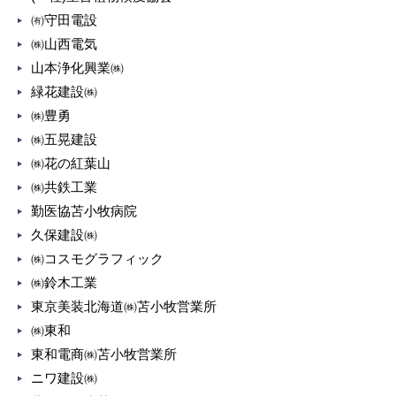
㈲守田電設
㈱山西電気
山本浄化興業㈱
緑花建設㈱
㈱豊勇
㈱五晃建設
㈱花の紅葉山
㈱共鉄工業
勤医協苫小牧病院
久保建設㈱
㈱コスモグラフィック
㈱鈴木工業
東京美装北海道㈱苫小牧営業所
㈱東和
東和電商㈱苫小牧営業所
ニワ建設㈱