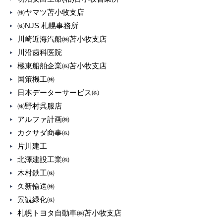
㈱ヤマツ苫小牧支店
㈱NJS 札幌事務所
川崎近海汽船㈱苫小牧支店
川沿歯科医院
極東船舶企業㈱苫小牧支店
国策機工㈱
日本データーサービス㈱
㈱野村呉服店
アルファ計画㈱
カクサダ商事㈱
片川建工
北澤建設工業㈱
木村鉄工㈱
久新輸送㈱
景観緑化㈱
札幌トヨタ自動車㈱苫小牧支店