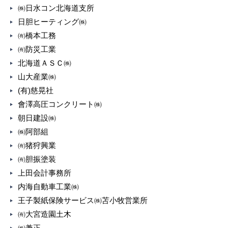
㈱日水コン北海道支所
日胆ヒーティング㈱
㈲橋本工務
㈲防災工業
北海道ＡＳＣ㈱
山大産業㈱
(有)慈晃社
會澤高圧コンクリート㈱
朝日建設㈱
㈱阿部組
㈲猪狩興業
㈲胆振塗装
上田会計事務所
内海自動車工業㈱
王子製紙保険サービス㈱苫小牧営業所
㈲大宮造園土木
㈱兼正