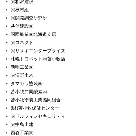
㈱相沢建設
㈱秋村組
㈱開発調査研究所
共信建設㈱
国際航業㈱北海道支店
㈱コネクト
㈱ササキエンタープライズ
札幌トヨペット㈱苫小牧店
新明工業㈱
㈱清野土木
タマガワ塗装㈱
苫小牧共同酸素㈱
苫小牧塗装工業協同組合
(財)苫小牧保健センター
㈱ドルフィンセキュリティー
㈱中島土建
西谷工業㈱