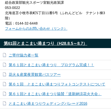
総合政策部観光スポーツ室観光政策課
053-0022
北海道苫小牧市表町5丁目11番5号（ふれんどビル テナント棟3
階）
電話：0144-32-6448
フォームからのお問い合わせ（リンク）
第61回とまこまい港まつり（H28.8.5～8.7）
ご寄付協力者一覧
第６１回とまこまい港まつり プログラム完成！！
花火＆産業夜景観賞バスツアー
第６１回 とまこまい港まつりフォトコンテストについて
第６１回とまこまい港まつり協賛「道新納涼花火大会」
とまこまい港まつりウェディングパレード2016