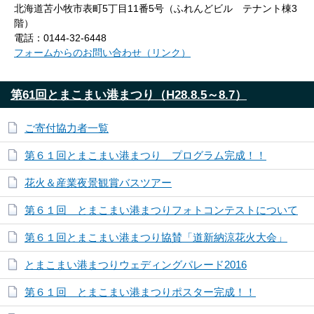
北海道苫小牧市表町5丁目11番5号（ふれんどビル テナント棟3
階）
電話：0144-32-6448
フォームからのお問い合わせ（リンク）
第61回とまこまい港まつり（H28.8.5～8.7）
ご寄付協力者一覧
第６１回とまこまい港まつり プログラム完成！！
花火＆産業夜景観賞バスツアー
第６１回 とまこまい港まつりフォトコンテストについて
第６１回とまこまい港まつり協賛「道新納涼花火大会」
とまこまい港まつりウェディングパレード2016
第６１回 とまこまい港まつりポスター完成！！