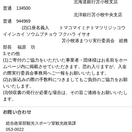
北海道銀行苫小牧支店
普通 134500
北洋銀行苫小牧中央支店
普通 944969
(2)口座名義人 トマコマイミナトマツリジッコウ
イインカイ ソウムブチョウ フクハラ イサオ
苫小牧港まつり実行委員会 総務
部長 福原 功
3.その他
(1)ご寄付のご協力をいただいた事業者・団体様はお名前をホー
ムページ内に掲載させていただきます。恐れ入りますが、入金
の際実行委員会事務局へご一報をお願いいたします。
(2)お振込みの際の手数料につきましてもご負担のご協力をお願
いいたします。
(3)領収書の発行が必要な場合は、その旨ご連絡をお願いいたし
ます。
総合政策部観光スポーツ室観光政策課
053-0022