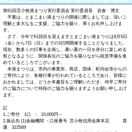
第61回苫小牧港まつり実行委員会 実行委員長 岩倉 博文
平素は、とまこまい港まつりの開催に際しましては、深いご
理解と多大なるご支援、ご協力を賜り、厚くお礼申し上げま
す。
さて、今年で61回目を迎えますとまこまい港まつりは8月5日
（金）から7日（日）までの3日間開催することとなりました。
現在、数多くの行事を企画し、暑い夏の一日を存分に楽しめる
祭となるように、関係各位のご協力を賜りながら鋭意準備を進
めているところでございます。
本港まつりは、市内の事業所、商店、団体、町内会等からの
ご寄付により、各種行事が行われているところであり、皆様に
おかれましては、どうか本趣旨をご理解いただき、何卒ご寄付
のご協力について特段のご協力を賜りますようお願い申し上げ
ます。
記
1.ご寄付 1口 : 10,000円～
2.振込先 (1)金融機関 ・口座番号 苫小牧信用金庫本店 普
通 322589