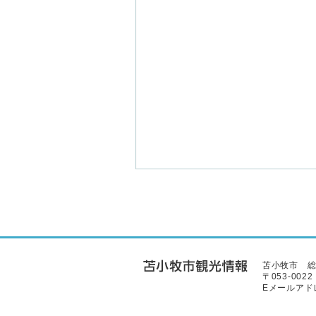
苫小牧市 
〒053-00
Eメールア