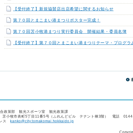
【受付終了】新規協賛店出店希望に関するお知らせ
第７０回とまこまい港まつりポスター完成！
第７０回苫小牧港まつり実行委員会 開催結果・委員名簿
【受付終了】第７０回とまこまい港まつりテーマ・プログラ
総合政策部 観光スポーツ室 観光政策課
22 苫小牧市表町5丁目11番5号（ふれんどビル テナント棟3階） 電話 0144-3
ドレス
kanko@city.tomakomai.hokkaido.jp
Copyrig