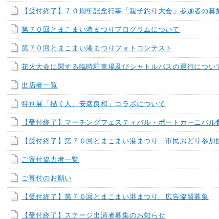
【受付終了】７０周年記念行事「親子釣り大会」参加者の募
第７０回とまこまい港まつりプログラムについて
第７０回とまこまい港まつりフォトコンテスト
花火大会に関する臨時駐車場及びシャトルバスの運行につい
出店者一覧
特別展「描く人、安彦良和」コラボについて
【受付終了】マーチングフェスティバル・ポートカーニバル
【受付終了】第７０回とまこまい港まつり 市民おどり参加
ご寄付協力者一覧
ご寄付のお願い
【受付終了】第７０回とまこまい港まつり 広告協賛募集
【受付終了】ステージ出演者募集のお知らせ