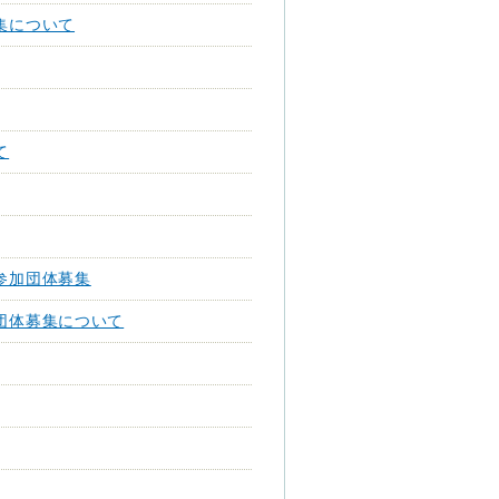
集について
て
参加団体募集
団体募集について