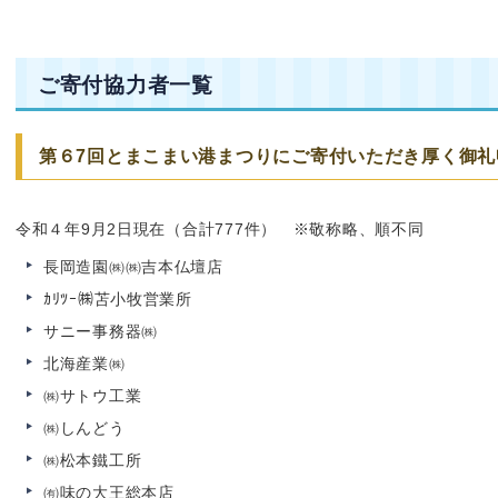
ご寄付協力者一覧
第６7回とまこまい港まつりにご寄付いただき厚く御礼
令和４年9月2日現在（合計777件） ※敬称略、順不同
長岡造園㈱㈱吉本仏壇店
ｶﾘﾂｰ㈱苫小牧営業所
サニー事務器㈱
北海産業㈱
㈱サトウ工業
㈱しんどう
㈱松本鐵工所
㈲味の大王総本店