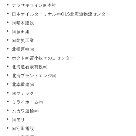
ナラサキライン㈱本社
日本オイルターミナル㈱
OLS北海道物流センター
㈱晴木建設
㈱藤田組
㈲防災工業
北振運輸㈱
ホクト㈱苫小牧きのこセンター
北海道石炭荷役㈱
北海プラントエンジ㈱
北幸重建㈱
㈱マテック
ミライホーム㈱
ムカワ運輸㈱
㈱モリ
㈲守田電設