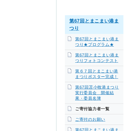
第67回とまこまい港ま
つり
第67回とまこまい港ま
つり★プログラム★
第67回とまこまい港ま
つりフォトコンテスト
第６７回とまこまい港
まつりポスター完成！
第67回苫小牧港まつり
実行委員会 開催結
果・委員名簿
ご寄付協力者一覧
ご寄付のお願い
第67回とまこまい港ま