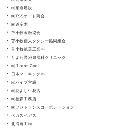
㈲拓道建設
㈱
TSSオート商会
㈱道産木
苫小牧金融協会
苫小牧個人タクシー協同組合
苫小牧紙器工業㈱
とよた腎泌尿器科クリニック
㈱Ｔ
rans Cool
日本マーキング㈱
㈲パイプ営繕
㈱花よし生花店
㈱福森工務店
㈱フジトランスコーポレーション
ベガスベガス
北海自工㈱