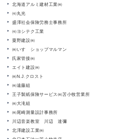
北海道アルミ建材工業㈱
㈲丸光
盛澤社会保険労務士事務所
㈲ヨシテク工業
粟野建設㈱
㈱いすゞショップマルマン
氏家管接㈱
エイト建設㈱
㈱
N.J.クロスト
㈱遠藤組
王子製紙保険サービス㈱苫小牧営業所
㈱大滝組
㈱尾崎測量設計事務所
川辺音楽教室 川辺 達彌
北澤建設工業㈱