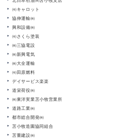
北日本石油㈱苫小牧支店
㈲キャロット
協伸運輸㈱
興和設備㈱
㈲さくら塗装
㈱三協電設
㈱新興電気
㈱大全運輸
㈲田原燃料
デイサービス楽楽
道栄荷役㈱
㈱東洋実業苫小牧営業所
道路工業㈱
都市総合開発㈱
苫小牧造園協同組合
苫重建設㈱