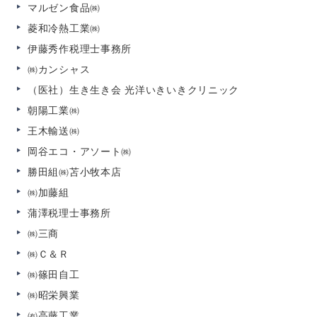
マルゼン食品㈱
菱和冷熱工業㈱
伊藤秀作税理士事務所
㈱カンシャス
（医社）生き生き会 光洋いきいきクリニック
朝陽工業㈱
王木輸送㈱
岡谷エコ・アソート㈱
勝田組㈱苫小牧本店
㈱加藤組
蒲澤税理士事務所
㈱三商
㈱Ｃ＆Ｒ
㈱篠田自工
㈱昭栄興業
㈲高藤工業