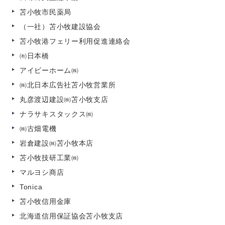
苫小牧市民薬局
（一社）苫小牧建設協会
苫小牧港フェリー利用促進連絡会
㈲日本橋
アイビーホーム㈱
㈱北日本広告社苫小牧営業所
丸彦渡辺建設㈱苫小牧支店
ナラサキスタックス㈱
㈱古畑電機
岩倉建設㈱苫小牧本店
苫小牧技研工業㈱
マルヨシ商店
Tonica
苫小牧信用金庫
北海道信用保証協会苫小牧支店