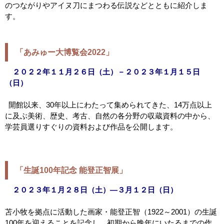
のつながりやアイヌ刀にまつわる伝説などとともに紹介しま
す。
「あみゅー大博覧会
2022
」
２０２２年１１月２６日（土）－２０２３年１月１５日
（日）
開館以来、
30年以上にわたって集められてきた、14万点以上
に及ぶ美術、歴史、考古、自然の各分野の収蔵資料の中から、
学芸員選りすぐりの資料および作品を公開します。
「生誕100年記念 能登正智展」
２０２３年１月２８日（土）―３月１２日（日）
苫小牧を拠点に活動した画家・能登正智（1922～2001）の生誕
100年を迎えることを記念し、初期から晩年にいたるまでの作