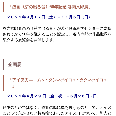
「壁画《芽の出る音》
50年記念 谷内六郎展」
２０２２年９月１７日（土）－１１月６日（日）
谷内六郎原画の《芽の出る音》が苫小牧市科学センターに寄贈
されてから50年を迎えることを記念し、谷内六郎の作品世界を
紹介する展覧会を開催します。
企画展
「アイヌ刀―エム
・タンネ
イコ
・タクネ
イコ
シ
プ
ロ
プ
ロ
―」
２０２２年４月２９ 日（金・祝）－６月２６日（日）
闘争のためではなく、儀礼の際に魔を祓うものとして、アイヌ
にとって欠かせない持ち物であったアイヌ刀について、和人と