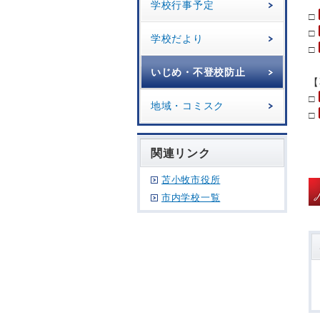
よ
学校行事予定
□
□
学校だより
□
いじめ・不登校防止
【
□
地域・コミスク
□
関連リンク
苫小牧市役所
市内学校一覧