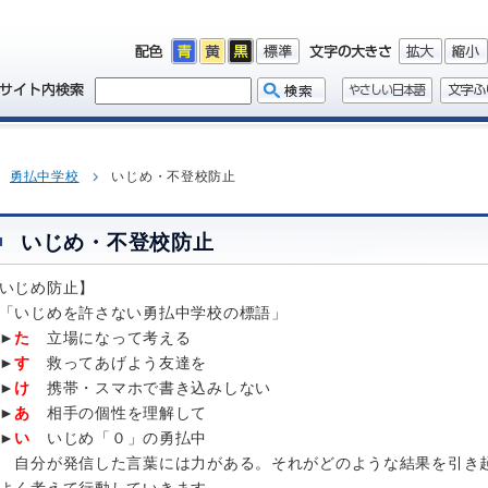
勇払中学校
いじめ・不登校防止
いじめ・不登校防止
いじめ防止】
「いじめを許さない勇払中学校の標語」
►
た
立場になって考える
►
す
救ってあげよう友達を
►
け
携帯・スマホで書き込みしない
►
あ
相手の個性を理解して
►
い
いじめ「０」の勇払中
分が発信した言葉には力がある。それがどのような結果を引き