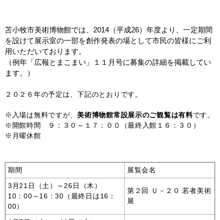
苫小牧市美術博物館では、2014（平成26）年度より、一定期間
を設けて展示室の一部を創作発表の場として市民の皆様にご利
用いただいております。
（例年「広報とまこまい」１１月号に募集の詳細を掲載してい
ます。）
２０２６年の予定は、下記のとおりです。
※入場は無料ですが、
美術博物館常設展示のご観覧は有料
です。
※開館時間 ９：３０～１７：００（最終入館１６：３０）
※月曜休館
期間
展覧会名
3月21日（土）～26日（木）
第２回 Ｕ－２０ 若者美術
10：00～16：30（最終日は16：
展
00）