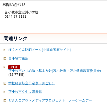
苫小牧市立澄川小学校
0144-67-3131
関連リンク
ほくとくん防犯メール(北海道警察サイト）
苫小牧市役所
苫小牧市いじめ防止基本方針(苫小牧市・苫小牧市教育委員会)
(92.77 KB)
学校給食献立予定表（月ごと）
苫小牧市立中央図書館
どさんこアウトメディアプロジェクト ノーゲームデー