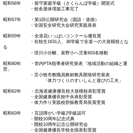
昭和56年 ・留守家庭学級（さくらんぼ学級）開室式
・校舎屋体増築工事完了
昭和57年 ・第1回公開研究会（国語・道徳）
・全国安全研究大会研究実践発表
昭和59年 ・全道花いっぱいコンクール優良賞
・在校生1631人、36学級で全道一の大規模校とな
る
・澄川小分離、泉野小へ児童603名移動
昭和60年 ・管内PTA指導者研究発表「地域活動の組織と運
営」
・苫小牧市教職員教材教具開発研究発表
「体力づくりのすいしんと遊びの工夫」
昭和62年 ・北海道健康優良校大規模校表彰受賞
・全国健康優良校中央表彰受賞
・体力作り実践校胆振教育局長賞受賞
昭和63年 ・言語障がい学級2学級認可
・開校10周年記念式典
・開校10周年記念公開研究会
・全国健康優良学校全国表彰受賞