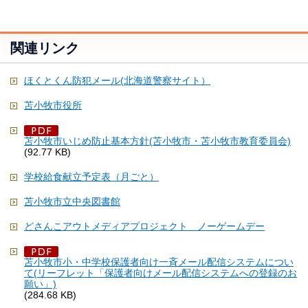
関連リンク
ほくとくん防犯メール(北海道警察サイト）
苫小牧市役所
苫小牧市いじめ防止基本方針(苫小牧市・苫小牧市教育委員会)
(92.77 KB)
学校給食献立予定表（月ごと）
苫小牧市立中央図書館
どさんこアウトメディアプロジェクト ノーゲームデー
苫小牧市小・中学校保護者向け一斉メール配信システムについ
て(リーフレット「保護者向けメール配信システムへの登録のお
願い」)
(284.68 KB)